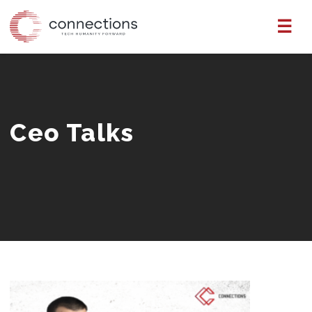
Skip
☰
to
the
content
Ceo Talks