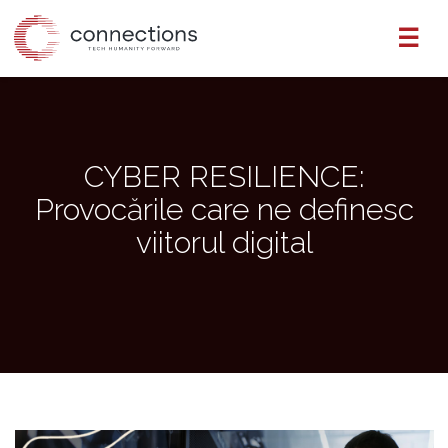
Skip
☰
to
the
content
CYBER RESILIENCE:
Provocările care ne definesc
viitorul digital