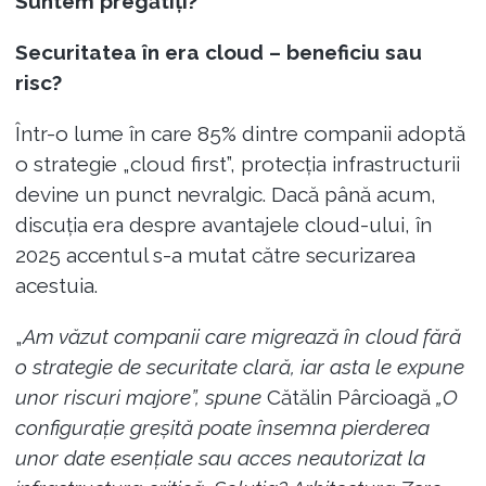
Suntem pregătiți?
Securitatea în era cloud – beneficiu sau
risc?
Într-o lume în care 85% dintre companii adoptă
o strategie „cloud first”, protecția infrastructurii
devine un punct nevralgic. Dacă până acum,
discuția era despre avantajele cloud-ului, în
2025 accentul s-a mutat către securizarea
acestuia.
„
Am văzut companii care migrează în cloud fără
o strategie de securitate clară, iar asta le expune
unor riscuri majore”, spune
Cătălin Pârcioagă
„O
configurație greșită poate însemna pierderea
unor date esențiale sau acces neautorizat la