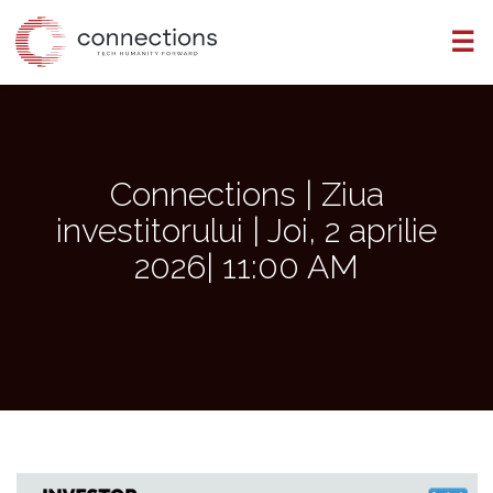
Skip
☰
to
the
content
Connections | Ziua
investitorului | Joi, 2 aprilie
2026| 11:00 AM