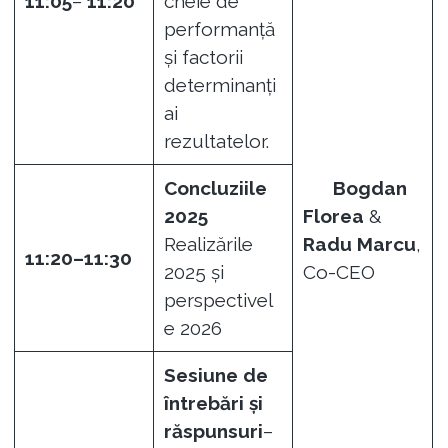
11:05
–
11:20
cheie de
performanță
și factorii
determinanți
ai
rezultatelor.
Concluziile
Bogdan
2025
Florea
&
Realizările
Radu Marcu
,
11:20–11:30
2025 și
Co-CEO
perspectivel
e 2026
Sesiune de
întrebări și
răspunsuri
–