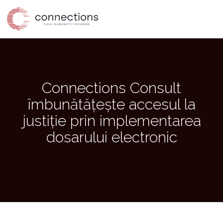
Skip
to
the
content
Connections Consult
îmbunătățește accesul la
justiție prin implementarea
dosarului electronic