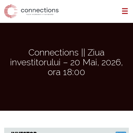
Skip
☰
to
the
content
Connections || Ziua
investitorului – 20 Mai, 2026,
ora 18:00