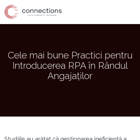
Skip
to
the
content
Cele mai bune Practici pentru
Introducerea RPA în Rândul
Angajaților
Studiile au arătat că gestionarea ineficientă a