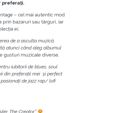
 preferați.
 vintage – cel mai autentic mod
rin bazaruri sau târguri, iar
ecția ei.
cerea de a asculta muzică.
bită atunci când aleg albumul
e gusturi muzicale diverse.
ru iubitorii de blues, soul
i din preferații mei și perfect
 pasionați de jazz rap/ lofi
yler, The Creator”