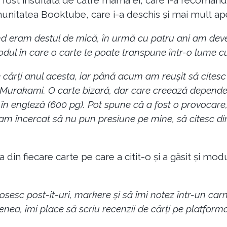
 fost insuflată de către mama ei, care i-a recomandat
unitatea Booktube, care i-a deschis și mai mult apet
d eram destul de mică, în urmă cu patru ani am deven
dul în care o carte te poate transpune într-o lume cu t
cărți anul acesta, iar până acum am reușit să citesc
 Murakami. O carte bizară, dar care creează depende
în engleză (600 pg). Pot spune că a fost o provocare
ă am încercat să nu pun presiune pe mine, să citesc d
 din fiecare carte pe care a citit-o și a găsit și mod
osesc post-it-uri, markere și să îmi notez într-un car
menea, îmi place să scriu recenzii de cărți pe platfor