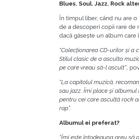
Blues. Soul. Jazz. Rock alter
În timpul liber, când nu are o
de a descoperi copii rare de 
dacă găsește un album care îi 
“Colecționarea CD-urilor și a 
Stilul clasic de a asculta muz
pe care vreau să-l ascult”
, po
“La capitolul muzică, recomand
sau jazz. Îmi place și albumul 
pentru cei care ascultă rock al
rap”.
Albumul ei preferat?
“Îmi este întodeauna greu să al