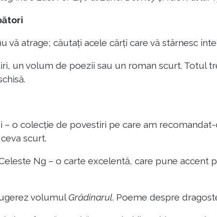
pători
 nu vă atrage; căutați acele cărți care vă stârnesc inte
ri, un volum de poezii sau un roman scurt. Totul tre
schisă.
– o colecție de povestiri pe care am recomandat-o
 ceva scurt.
eleste Ng – o carte excelentă, care pune accent pe
 sugerez volumul
Grădinarul
. Poeme despre dragoste 