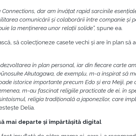
 Connections, dar am învățat rapid sarcinile esențiale
itarea comunicării și colaborării între companie și part
buie la menținerea unor relații solide”,
spune ea.
tească, să colecționeze casete vechi și are în plan să
 dezvoltarea în plan personal, iar din fiecare carte am 
Ryūnosuke Akutagawa, de exemplu, m-a inspirat să m
oade istorice importante precum Edo și era Meiji, pe 
menea, m-au fascinat religiile practicate de ei, în sp
 șintoismul, religia tradițională a japonezilor, care im
stește Delia.
ă mai departe și împărtășită digital