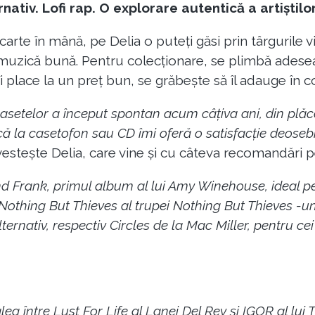
nativ. Lofi rap. O explorare autentică a artiștilor
 carte în mână, pe Delia o puteți găsi prin târgurile
muzică bună. Pentru colecționare, se plimbă adesea p
place la un preț bun, se grăbește să îl adauge în col
casetelor a început spontan acum câțiva ani, din plă
ică la casetofon sau CD îmi oferă o satisfacție deose
vestește Delia, care vine și cu câteva recomandări p
 Frank, primul album al lui Amy Winehouse, ideal pent
Nothing But Thieves al trupei Nothing But Thieves -uni
ternativ, respectiv Circles de la Mac Miller, pentru cei
eg între Lust For Life al Lanei Del Rey și IGOR al lui T