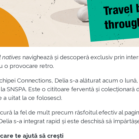
l natives
navighează și descoperă exclusiv prin inte
u o provocare retro.
ipei Connections, Delia s-a alăturat acum o lună, 
la SNSPA. Este o cititoare ferventă și colecționară d
 a uitat la ce folosesc).
ă la fel de mult precum răsfoitul efectiv al paginil
lia s-a integrat rapid și este deschisă să împărtăș
care te ajută să crești