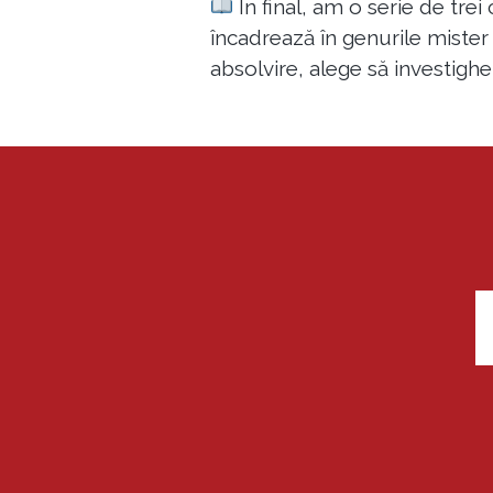
În final, am o serie de trei
încadrează în genurile mister 
absolvire, alege să investighe