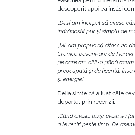
Pasiunea pentru literatură i-a
descoperit apoi ea însăși com
„Deși am început să citesc cân
îndrăgostit pur și simplu de mo
„Mi-am propus să citesc 20 de 
Cronica păsării-arc de Haruki
pe care am citit-o până acum 
preocupată și de licență, îns
și energie.”
Delia simte că a luat câte ceva
departe, prin recenzii.
„Când citesc, obișnuiesc să fol
a le reciti peste timp. De ase