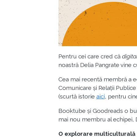
Pentru cei care cred că
digita
noastră Delia Pangrate vine c
Cea mai recentă membră a ech
Comunicare și Relații Publice 
(scurtă istorie
aici
, pentru cine
Booktube și Goodreads o bucur
mai nou membru al echipei, De
O explorare multiculturală 