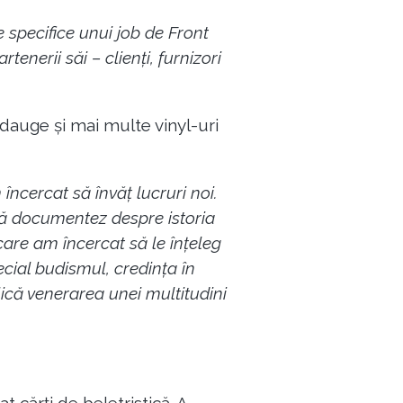
 specifice unui job de Front
enerii săi – clienți, furnizori
 adauge și mai multe vinyl-uri
încercat să învăț lucruri noi.
ă documentez despre istoria
care am încercat să le înțeleg
ecial budismul, credința în
plică venerarea unei multitudini