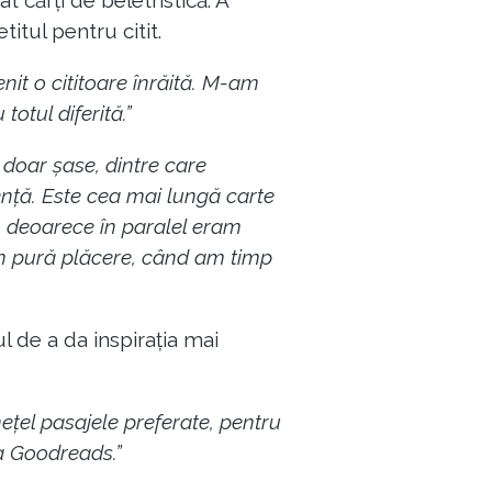
 cărți de beletristică. A
itul pentru citit.
it o cititoare înrăită. M-am
otul diferită.”
 doar șase, dintre care
nță. Este cea mai lungă carte
, deoarece în paralel eram
in pură plăcere, când am timp
ul de a da inspirația mai
nețel pasajele preferate, pentru
ma Goodreads.”