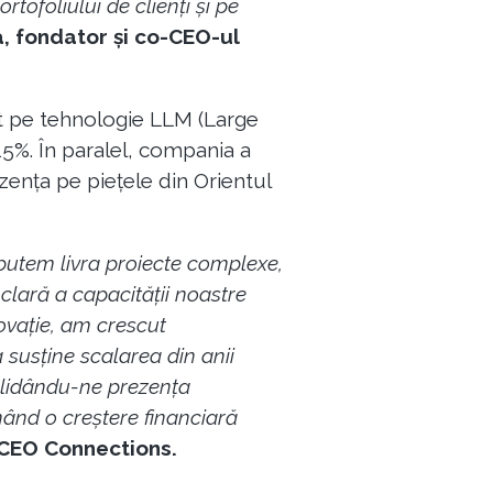
ofoliului de clienți și pe
, fondator și co-CEO-ul
at pe tehnologie LLM (Large
15%. În paralel, compania a
zența pe piețele din Orientul
putem livra proiecte complexe,
clară a capacității noastre
novație, am crescut
 susține scalarea din anii
solidându-ne prezența
inând o creștere financiară
CEO Connections.