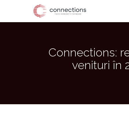
Skip
to
the
content
Connections: re
venituri în