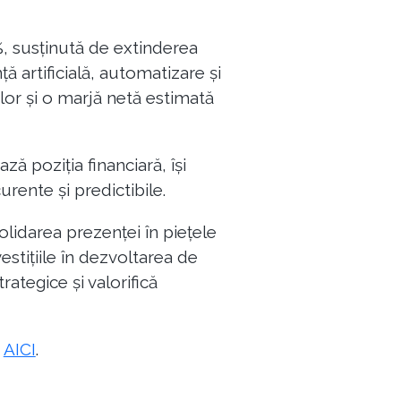
%, susținută de extinderea
ță artificială, automatizare și
ilor și o marjă netă estimată
ă poziția financiară, își
rente și predictibile.
lidarea prezenței în piețele
estițiile în dezvoltarea de
ategice și valorifică
t
AICI
.