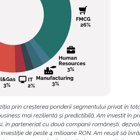
ția prin creșterea ponderii segmentului privat în tota
usiness mai rezilientă și predictibilă. Am investit în pro
 și, în parteneriat cu două companii românești, dezv
o investiție de peste 4 milioane RON.
Am reușit să livr