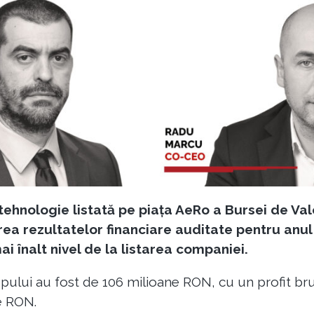
hnologie listată pe piața AeRo a Bursei de Valo
rea rezultatelor financiare auditate pentru anu
ai înalt nivel de la listarea companiei.
upului au fost de 106 milioane RON, cu un profit br
e RON.