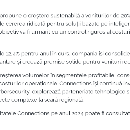
propune o creștere sustenabilă a veniturilor de 20
de cererea ridicată pentru soluții bazate pe inteligen
obiectiv va fi urmărit cu un control riguros al costur
e 12,4% pentru anul în curs, compania își consolideaz
nțare și creează premise solide pentru venituri recu
creșterea volumelor în segmentele profitabile, conso
costurilor operaționale. Connections își continuă inv
bersecurity, explorează parteneriate tehnologice str
ecte complexe la scară regională.
ultatele Connections pe anul 2024 poate fi consulta