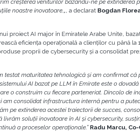
m creșterea veniturilor bazându-ne pe extinderea port
iile noastre inovatoare.
„
, a declarat
Bogdan Florea
nui proiect AI major în Emiratele Arabe Unite, baz
ască eficiența operațională a clienților cu până la 
produse proprii de cybersecurity și a consolidat pre
am testat maturitatea tehnologică și am confirmat că 
a sistemului AI bazat pe LLM în Emirate este o dovadă 
 care o construim cu fiecare parteneriat. Dincolo de i
și am consolidat infrastructura internă pentru a putea
răm pe extinderea acestei traiectorii de succes, con
 livrăm soluții inovatoare în AI și cybersecurity, susț
ntinuă a proceselor operaționale.”
Radu Marcu, Co-